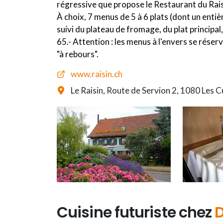
régressive que propose le Restaurant du Rais
À choix, 7 menus de 5 à 6 plats (dont un enti
suivi du plateau de fromage, du plat principal
65.- Attention : les menus à l'envers se réser
"à rebours".
www.raisin.ch
Le Raisin, Route de Servion 2, 1080 Les C
Cuisine futuriste chez
D