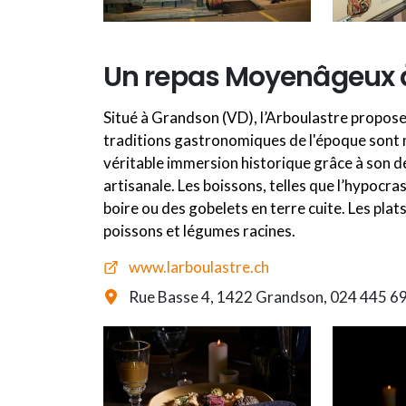
Un repas Moyenâgeux
Situé à Grandson (VD), l’Arboulastre propose 
traditions gastronomiques de l'époque sont m
véritable immersion historique grâce à son dé
artisanale. Les boissons, telles que l’hypocra
boire ou des gobelets en terre cuite. Les pl
poissons et légumes racines.
www.larboulastre.ch
Rue Basse 4, 1422 Grandson, 024 445 6