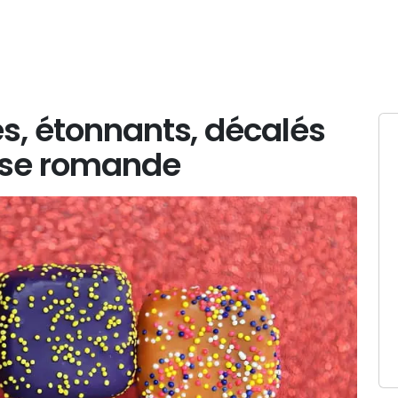
es, étonnants, décalés
isse romande